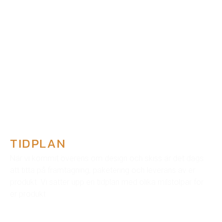
TIDPLAN
När vi kommit överens om design och skiss är det dags
att titta på framtagning, paketering och leverans av er
produkt. Vi sätter upp en tidplan med olika milstolpar för
er produkt.