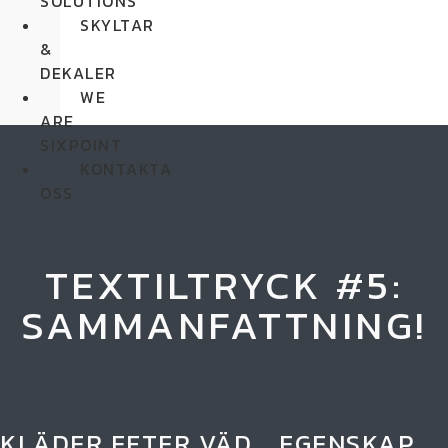
SOLUTIONS
SKYLTAR
&
DEKALER
WE
ARE
SIXPOINT
KONTAKTA
OSS
TEXTILTRYCK #5:
SAMMANFATTNING!
KLÄDER EFTER VÄD... EGENSKAP