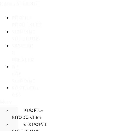
Hoppa till innehåll
PROFIL-
PRODUKTER
SIXPOINT
SOLUTIONS
SKYLTAR
&
DEKALER
WE
ARE
SIXPOINT
KONTAKTA
OSS
Meny
PROFIL-
PRODUKTER
SIXPOINT