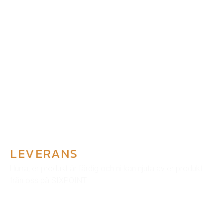
LEVERANS
Hurra, er produkt är färdig och ni kan njuta av er produkt
från oss på SIXPOINT.