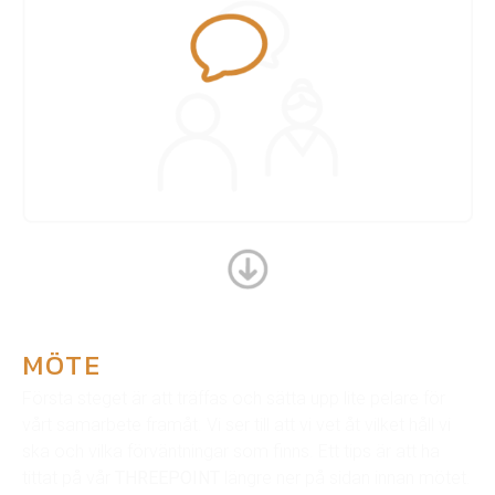
MÖTE
Första steget är att träffas och sätta upp lite pelare för
vårt samarbete framåt. Vi ser till att vi vet åt vilket håll vi
ska och vilka förväntningar som finns. Ett tips är att ha
tittat på vår
THREEPOINT
längre ner på sidan innan mötet.