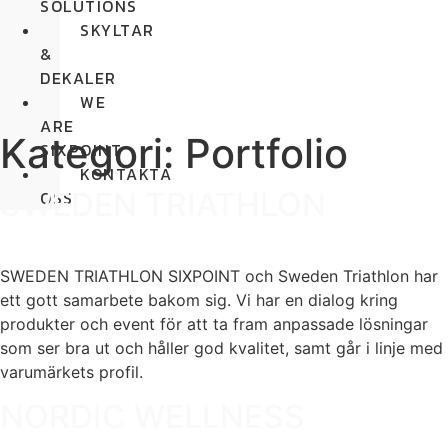
SOLUTIONS
SKYLTAR
&
DEKALER
WE
ARE
Kategori:
Portfolio
SIXPOINT
KONTAKTA
SWEDEN TRIATHLON
OSS
SWEDEN TRIATHLON SIXPOINT och Sweden Triathlon har
ett gott samarbete bakom sig. Vi har en dialog kring
produkter och event för att ta fram anpassade lösningar
som ser bra ut och håller god kvalitet, samt går i linje med
varumärkets profil.
NORDIC WELLNESS