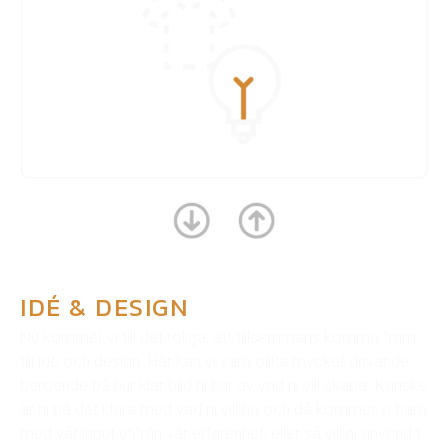
IDÉ & DESIGN
Nu kommer vi till det roliga, att tillsammans komma fram
till idé och design. Här kan vi vara olika mycket drivande
beroende på hur klar bild ni har av vad ni vill skapa. Kanske
är ni på det klara med vad ni vill ha och då kommer vi bara
med vår input utifrån vår erfarenhet, eller så vill ni använda