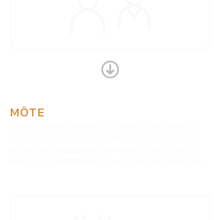
MÖTE
Första steget är att träffas och sätta upp lite pelare för
vårt samarbete framåt. Vi ser till att vi vet åt vilket håll vi
ska och vilka förväntningar som finns. Ett tips är att ha
tittat på vår
THREEPOINT
längre ner på sidan innan mötet.