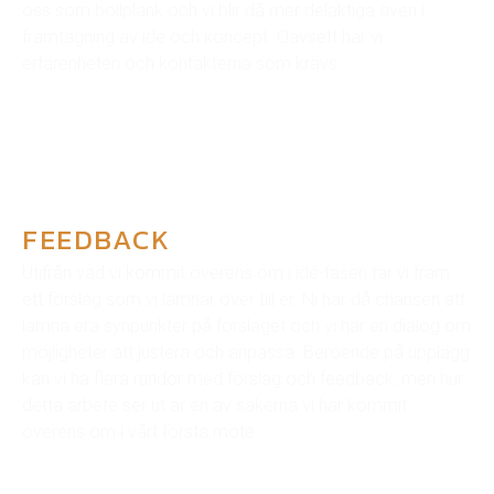
oss som bollplank och vi blir då mer delaktiga även i
framtagning av idé och koncept. Oavsett har vi
erfarenheten och kontakterna som krävs.
FEEDBACK
Utifrån vad vi kommit överens om i idé-fasen tar vi fram
ett förslag som vi lämnar över till er. Ni har då chansen att
lämna era synpunkter på förslaget och vi har en dialog om
möjligheter att justera och anpassa. Beroende på upplägg
kan vi ha flera rundor med förslag och feedback, men hur
detta arbete ser ut är en av sakerna vi har kommit
överens om i vårt första möte.