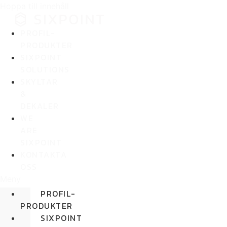
Hoppa till innehåll
PROFIL-
PRODUKTER
SIXPOINT
SOLUTIONS
SKYLTAR
&
DEKALER
WE
ARE
SIXPOINT
KONTAKTA
OSS
Meny
PROFIL-
PRODUKTER
SIXPOINT